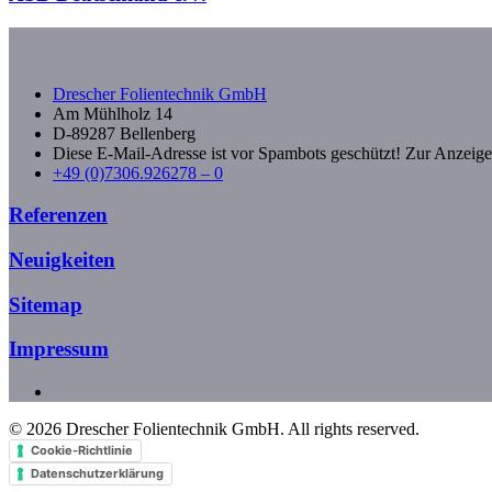
Drescher Folientechnik GmbH
Am Mühlholz 14
D-89287 Bellenberg
Diese E-Mail-Adresse ist vor Spambots geschützt! Zur Anzeige 
+49 (0)7306.926278 – 0
Referenzen
Neuigkeiten
Sitemap
Impressum
©
2026
Drescher Folientechnik GmbH. All rights reserved.
Cookie-Richtlinie
Datenschutzerklärung