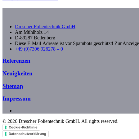
Drescher Folientechnik GmbH
Am Mühlholz 14
D-89287 Bellenberg
Diese E-Mail-Adresse ist vor Spambots geschützt! Zur Anzeige 
+49 (0)7306.926278 – 0
Referenzen
Neuigkeiten
Sitemap
Impressum
©
2026
Drescher Folientechnik GmbH. All rights reserved.
Cookie-Richtlinie
Datenschutzerklärung