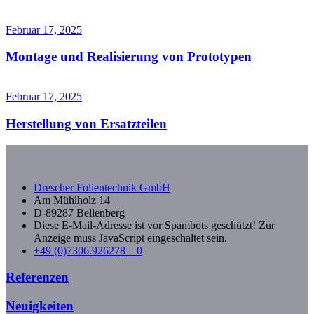
Februar 17, 2025
Montage und Realisierung von Prototypen
Februar 17, 2025
Herstellung von Ersatzteilen
Drescher Folientechnik GmbH
Am Mühlholz 14
D-89287 Bellenberg
Diese E-Mail-Adresse ist vor Spambots geschützt! Zur
Anzeige muss JavaScript eingeschaltet sein.
+49 (0)7306.926278 – 0
Referenzen
Neuigkeiten