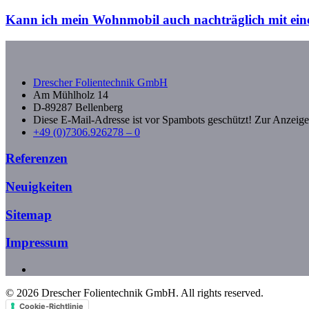
Kann ich mein Wohnmobil auch nachträglich mit eine
Drescher Folientechnik GmbH
Am Mühlholz 14
D-89287 Bellenberg
Diese E-Mail-Adresse ist vor Spambots geschützt! Zur Anzeige 
+49 (0)7306.926278 – 0
Referenzen
Neuigkeiten
Sitemap
Impressum
©
2026
Drescher Folientechnik GmbH. All rights reserved.
Cookie-Richtlinie