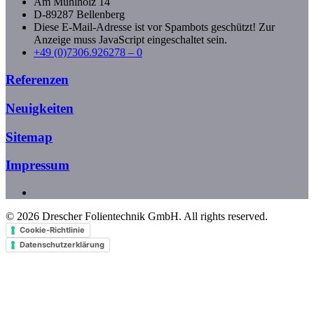
Am Mühlholz 14
D-89287 Bellenberg
Diese E-Mail-Adresse ist vor Spambots geschützt! Zur
Anzeige muss JavaScript eingeschaltet sein.
+49 (0)7306.926278 – 0
Referenzen
Neuigkeiten
Sitemap
Impressum
©
2026
Drescher Folientechnik GmbH. All rights reserved.
Cookie-Richtlinie
Datenschutzerklärung