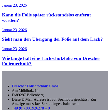
Januar 23, 2026
Kann die Folie später rückstandslos entfernt
werden?
Januar 23, 2026
Sieht man den Übergang der Folie auf dem Lack?
Januar 23, 2026
Wie lange hält eine Lackschutzfolie von Drescher
Folientechnik?
Drescher Folientechnik GmbH
Am Mühlholz 14
D-89287 Bellenberg
Diese E-Mail-Adresse ist vor Spambots geschützt! Zur
Anzeige muss JavaScript eingeschaltet sein.
+49 (0)7306.926278 – 0