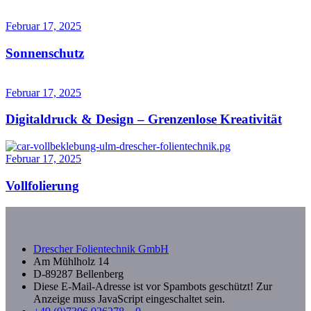
Februar 17, 2025
Sonnenschutz
Februar 17, 2025
Digitaldruck & Design – Grenzenlose Kreativität
Februar 17, 2025
Vollfolierung
Drescher Folientechnik GmbH
Am Mühlholz 14
D-89287 Bellenberg
Diese E-Mail-Adresse ist vor Spambots geschützt! Zur
Anzeige muss JavaScript eingeschaltet sein.