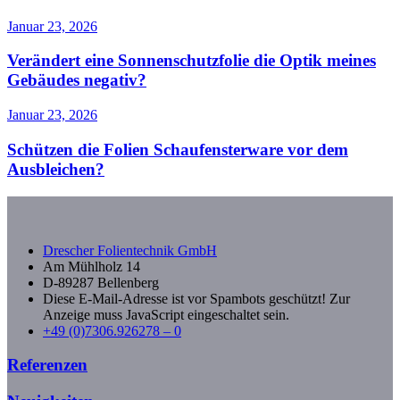
Januar 23, 2026
Verändert eine Sonnenschutzfolie die Optik meines
Gebäudes negativ?
Januar 23, 2026
Schützen die Folien Schaufensterware vor dem
Ausbleichen?
Drescher Folientechnik GmbH
Am Mühlholz 14
D-89287 Bellenberg
Diese E-Mail-Adresse ist vor Spambots geschützt! Zur
Anzeige muss JavaScript eingeschaltet sein.
+49 (0)7306.926278 – 0
Referenzen