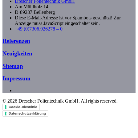
Drescher Folientechnik GmbH
Am Mühlholz 14
D-89287 Bellenberg
Diese E-Mail-Adresse ist vor Spambots geschützt! Zur
Anzeige muss JavaScript eingeschaltet sein.
+49 (0)7306.926278 – 0
Referenzen
Neuigkeiten
Sitemap
Impressum
©
2026
Drescher Folientechnik GmbH. All rights reserved.
Cookie-Richtlinie
Datenschutzerklärung